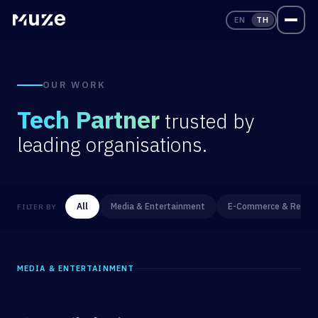
EN
TH
OUR WORK
Tech Partner
trusted by
leading organisations.
All
Media & Entertainment
E-Commerce & Retail
FILTER BY
MEDIA & ENTERTAINMENT