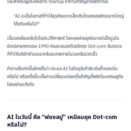
และสำหรับผู้ประกอบการ Startup คำถามสำคัญอาจลึกกว่านั้น
“AI จะเป็นโอกาสที่ทำให้ธุรกิจขนาดเล็กเติบโตแซงองค์กรขนาดใหญ่
ได้จริงหรือไม่?”
เมื่อมองย้อนกลับไปในประวัติศาสตร์ โลกเคยผ่านยุคอินเทอร์เน็ตบูมใน
ช่วงปลายทศวรรษ 1990 ก่อนจะจบลงด้วยวิกฤต Dot-com Bubble
ที่ทำให้บริษัทจำนวนมากล้มละลายภายในเวลาอันรวดเร็ว
คำถามจึงเกิดขึ้นอีกครั้งว่า กระแส AI ในปัจจุบันกำลังเดินซ้ำรอยเดิม
หรือไม่ หรือครั้งนี้จะเป็นการเปลี่ยนแปลงครั้งสำคัญที่พลิกโฉมเศรษฐกิจ
โลกอย่างแท้จริง
AI ในวันนี้ คือ “ฟองสบู่” เหมือนยุค Dot-com
หรือไม่?