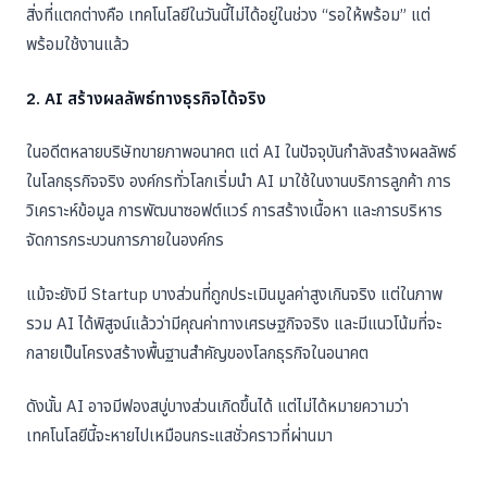
สิ่งที่แตกต่างคือ เทคโนโลยีในวันนี้ไม่ได้อยู่ในช่วง “รอให้พร้อม” แต่
พร้อมใช้งานแล้ว
2. AI สร้างผลลัพธ์ทางธุรกิจได้จริง
ในอดีตหลายบริษัทขายภาพอนาคต แต่ AI ในปัจจุบันกำลังสร้างผลลัพธ์
ในโลกธุรกิจจริง องค์กรทั่วโลกเริ่มนำ AI มาใช้ในงานบริการลูกค้า การ
วิเคราะห์ข้อมูล การพัฒนาซอฟต์แวร์ การสร้างเนื้อหา และการบริหาร
จัดการกระบวนการภายในองค์กร
แม้จะยังมี Startup บางส่วนที่ถูกประเมินมูลค่าสูงเกินจริง แต่ในภาพ
รวม AI ได้พิสูจน์แล้วว่ามีคุณค่าทางเศรษฐกิจจริง และมีแนวโน้มที่จะ
กลายเป็นโครงสร้างพื้นฐานสำคัญของโลกธุรกิจในอนาคต
ดังนั้น AI อาจมีฟองสบู่บางส่วนเกิดขึ้นได้ แต่ไม่ได้หมายความว่า
เทคโนโลยีนี้จะหายไปเหมือนกระแสชั่วคราวที่ผ่านมา