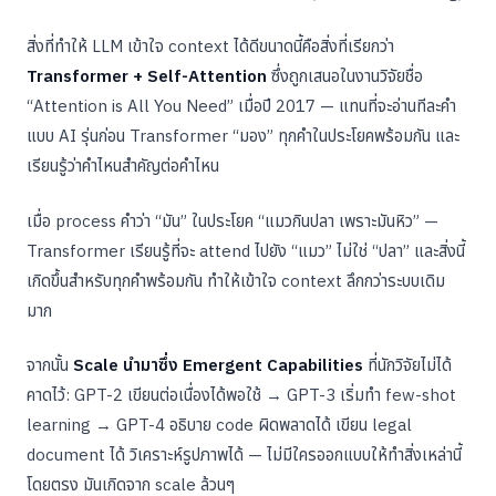
สิ่งที่ทำให้ LLM เข้าใจ context ได้ดีขนาดนี้คือสิ่งที่เรียกว่า
Transformer + Self-Attention
ซึ่งถูกเสนอในงานวิจัยชื่อ
“Attention is All You Need” เมื่อปี 2017 — แทนที่จะอ่านทีละคำ
แบบ AI รุ่นก่อน Transformer “มอง” ทุกคำในประโยคพร้อมกัน และ
เรียนรู้ว่าคำไหนสำคัญต่อคำไหน
เมื่อ process คำว่า “มัน” ในประโยค “แมวกินปลา เพราะมันหิว” —
Transformer เรียนรู้ที่จะ attend ไปยัง “แมว” ไม่ใช่ “ปลา” และสิ่งนี้
เกิดขึ้นสำหรับทุกคำพร้อมกัน ทำให้เข้าใจ context ลึกกว่าระบบเดิม
มาก
จากนั้น
Scale นำมาซึ่ง Emergent Capabilities
ที่นักวิจัยไม่ได้
คาดไว้: GPT-2 เขียนต่อเนื่องได้พอใช้ → GPT-3 เริ่มทำ few-shot
learning → GPT-4 อธิบาย code ผิดพลาดได้ เขียน legal
document ได้ วิเคราะห์รูปภาพได้ — ไม่มีใครออกแบบให้ทำสิ่งเหล่านี้
โดยตรง มันเกิดจาก scale ล้วนๆ