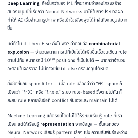
Deep Learning:
คือขั้นกว่าของ ML ที่พยายามจำลองโครงสร้าง
สมองมนุษย์ที่เรียกว่า Neural Networks มาใช้ในการประมวลผล
ทำให้ AI เริ่มจำแนกรูปภาพ หรือเข้าใจเสียงพูดได้ใกล้เคียงมนุษย์มาก
ขึ้น
แต่ทำไม If-Then-Else ถึงไม่พอ? คำตอบคือ
combinatorial
explosion
— จำนวนสถานการณ์ที่เป็นไปได้เพิ่มขึ้นเร็วจนเขียน rule
ตามไม่ทัน หมากรุกมี 10¹²⁰ positions ที่เป็นไปได้ — มากกว่าจำนวน
อะตอมในจักรวาล ไม่มีทางเขียน if-else ครอบคลุมได้หมด
ยิ่งชัดขึ้นกับ spam filter — เมื่อ rule บล็อกคำว่า “ฟรี” spam ก็
เขียนว่า “fr33” หรือ “f.r.e.e.” ระบบ rule-based วิ่งตามไม่ทัน ก็
สะสม rule หลายพันข้อที่ conflict กันเองและ maintain ไม่ได้
Machine Learning แก้ตรงนี้โดยไม่ได้ให้ระบบเรียนรู้ rule ที่เรา
เขียน แต่ให้เรียนรู้
representation
จากข้อมูล — ชั้นแรกของ
Neural Network เรียนรู้ pattern เล็กๆ เช่น ความสัมพันธ์ระหว่าง