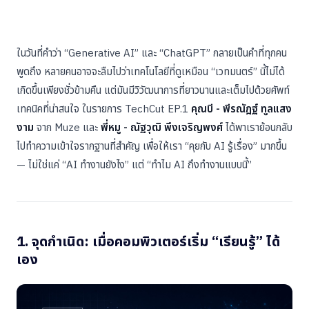
ในวันที่คำว่า “Generative AI” และ “ChatGPT” กลายเป็นคำที่ทุกคน
พูดถึง หลายคนอาจจะลืมไปว่าเทคโนโลยีที่ดูเหมือน “เวทมนตร์” นี้ไม่ได้
เกิดขึ้นเพียงชั่วข้ามคืน แต่มันมีวิวัฒนาการที่ยาวนานและเต็มไปด้วยศัพท์
เทคนิคที่น่าสนใจ ในรายการ TechCut EP.1
คุณบี - พีรณัฎฐ์ ทูลแสง
งาม
จาก Muze และ
พี่หมู - ณัฐวุฒิ พึงเจริญพงศ์
ได้พาเราย้อนกลับ
ไปทำความเข้าใจรากฐานที่สำคัญ เพื่อให้เรา “คุยกับ AI รู้เรื่อง” มากขึ้น
— ไม่ใช่แค่ “AI ทำงานยังไง” แต่ “ทำไม AI ถึงทำงานแบบนี้”
1. จุดกำเนิด: เมื่อคอมพิวเตอร์เริ่ม “เรียนรู้” ได้
เอง