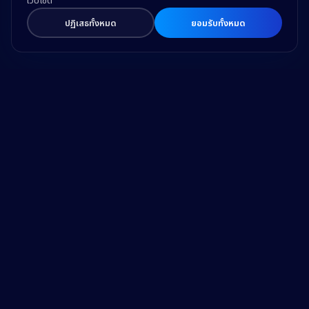
เว็บไซต์
ปฏิเสธทั้งหมด
ยอมรับทั้งหมด
Drive Business Success
and Make a Difference
with Trusted Expertise and Technology.
Our Address
Home
Our Work
89 AIA Capital Center, Floor
TechCut
25th, Ratchadapisek Road,
Labs
Din Daeng, Bangkok 10400