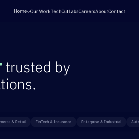
Home
Our Work
TechCut
Labs
Careers
About
Contact
r
trusted by
tions.
erce & Retail
FinTech & Insurance
Enterprise & Industrial
Aut