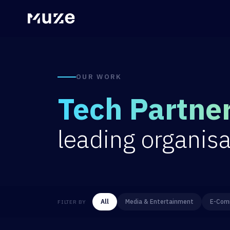
OUR WORK
Tech Partne
leading organisa
All
Media & Entertainment
E-Comm
FILTER BY