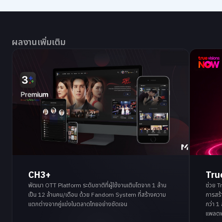
ผลงานเพิ่มเติม
CH3+
Tru
พัฒนา OTT Platform ระดับชาติที่ผู้ใช้งานเติบโตจาก 1 ล้าน
ช่วย 
เป็น 12 ล้านคน/เดือน ด้วย Fandom System ที่สร้างความ
การสร้
แตกต่างจากคู่แข่งในตลาดไทยอย่างชัดเจน
กว่า 1
แพลตฟ