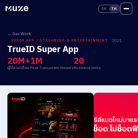
EN
TH
← Our Work
2021
SUPER APP / STREAMING & ENTERTAINMENT
TrueID Super App
2
0
M
+
1
M
2
0
ผู้ใช้งาน/เดือน
Peak Concurrent Viewers
Business Units